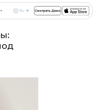
Ru
Смотреть Демо
ы:
под