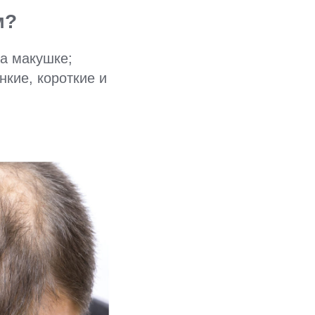
м?
на макушке;
кие, короткие и