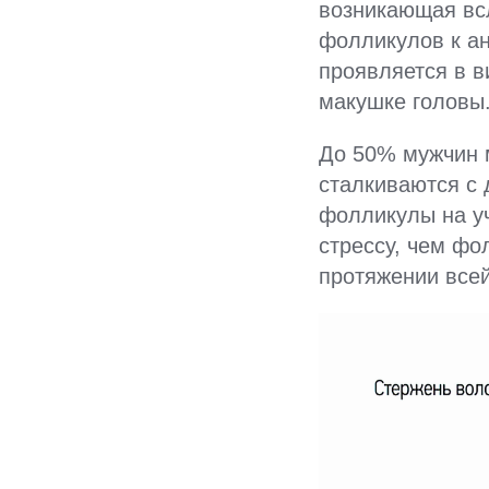
возникающая вс
фолликулов к ан
проявляется в в
макушке головы
До 50% мужчин 
сталкиваются с
фолликулы на уч
стрессу, чем фо
протяжении всей