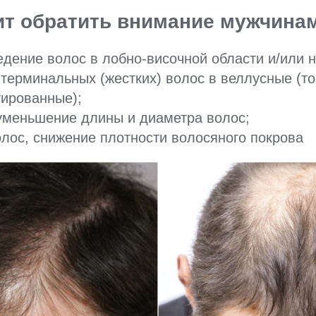
оит обратить внимание мужчина
дение волос в лобно-височной области и/или 
ерминальных (жестких) волос в веллусные (тон
тированные);
уменьшение длины и диаметра волос;
лос, снижение плотности волосяного покрова