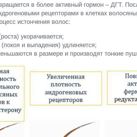
вращается в более активный гормон – ДГТ. По
андрогеновыми рецепторами в клетках волосян
роцесс истончения волос:
(роста) укорачивается;
 (покоя и выпадения) удлиняется;
еньшаются в размере и производят тонкие пуш