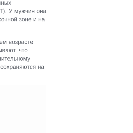
яных
Т). У мужчин она
очной зоне и на
ем возрасте
вают, что
лительному
 сохраняются на