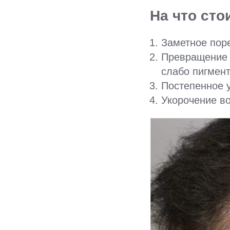
На что ст
Заметное поре
Превращение т
слабо пигмен
Постепенное 
Укорочение во