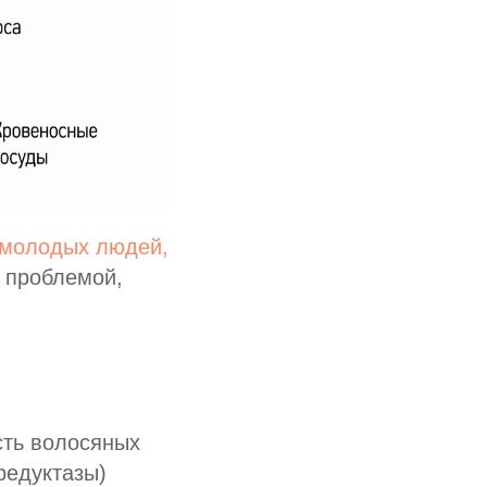
молодых людей,
й проблемой,
сть волосяных
редуктазы)