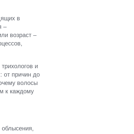
дящих в
я –
или возраст –
оцессов,
 трихологов и
: от причин до
почему волосы
ем к каждому
о облысения,