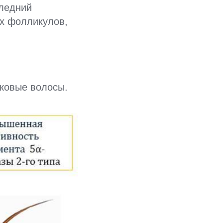
следний
ых фолликулов,
ковые волосы.