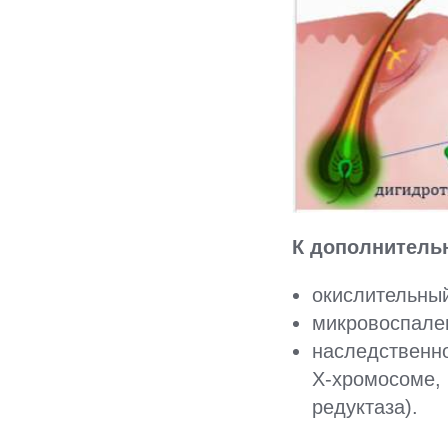
К дополнитель
окислительный
микровоспале
наследственно
Х-хромосоме, 
редуктаза).