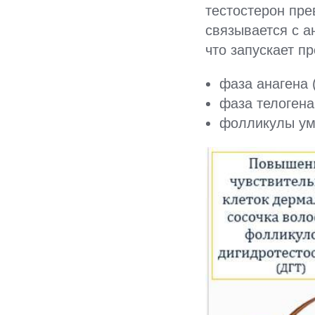
тестостерон пре
связывается с 
что запускает п
фаза анагена 
фаза телогена
фолликулы ум