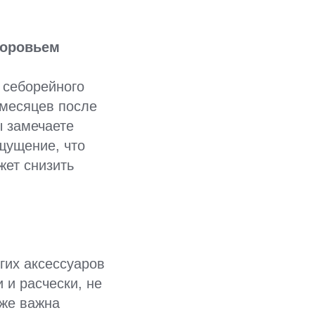
.
доровьем
 себорейного
 месяцев после
ы замечаете
щущение, что
жет снизить
угих аксессуаров
 и расчески, не
кже важна