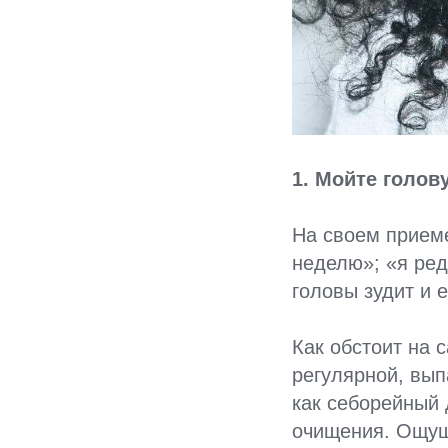
1. Мойте голов
На своем приеме
неделю»; «я ред
головы зудит и 
Как обстоит на 
регулярной, вып
как себорейный 
очищения. Ощуще