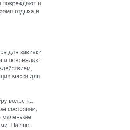
и повреждают и
ремя отдыха и
ов для завивки
са и повреждают
здействием,
ющие маски для
уру волос на
ом состоянии,
е маленькие
ми IHairium.