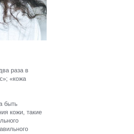
два раза в
с»; «кожа
а быть
ния кожи, такие
ильного
равильного