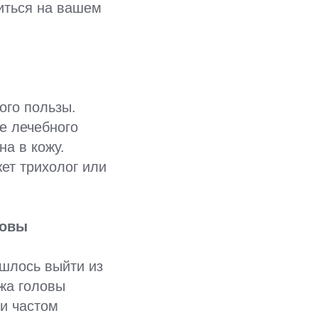
иться на вашем
ого пользы.
е лечебного
а в кожу.
ет трихолог или
ловы
шлось выйти из
ожа головы
ри частом