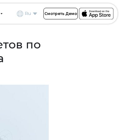
Ru
Смотреть Демо
етов по
а