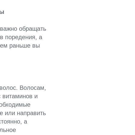
вы
и важно обращать
в поредения, а
Чем раньше вы
волос. Волосам,
с витаминов и
еобходимые
е или направить
тоянно, а
ельное