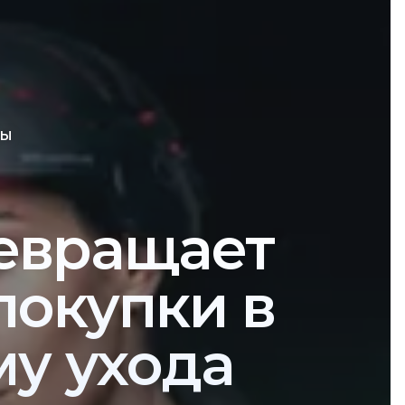
ВЫ
ревращает
 покупки в
у ухода