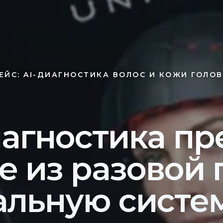
ЕЙС: AI-ДИАГНОСТИКА ВОЛОС И КОЖИ ГОЛО
иагностика п
ce из разовой
альную систем