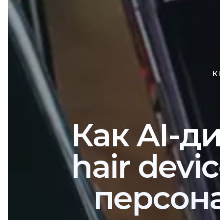
К
Как AI-д
hair devi
персон