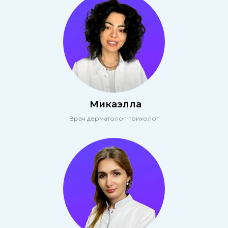
Микаэлла
Врач дерматолог-трихолог