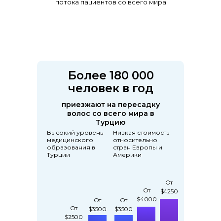
потока пациентов со всего мира
Более 180 000
человек в год
приезжают на пересадку
волос со всего мира в
Турцию
Высокий уровень
Низкая стоимость
медицинского
относительно
образования в
стран Европы и
Турции
Америки
От
От
От
$4250
От
$4250
От
От
$4000
$4000
От
От
$3500
$3500
От
От
$3500
$3500
$2500
$2500