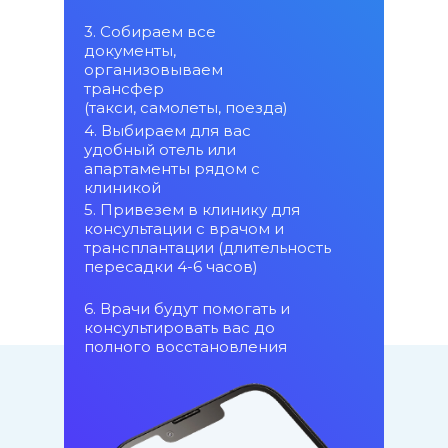
3. Собираем все
документы,
организовываем
трансфер
(такси, самолеты, поезда)
4. Выбираем для вас
удобный отель или
апартаменты рядом с
клиникой
5. Привезем в клинику для
консультации с врачом и
трансплантации (длительность
пересадки 4-6 часов)
6. Врачи будут помогать и
консультировать вас до
полного восстановления