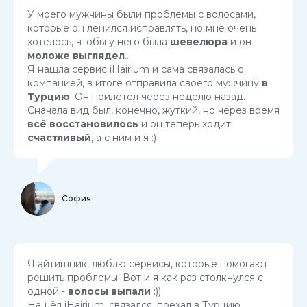
У моего мужчины были проблемы с волосами,
которые он ленился исправлять, но мне очень
хотелось, чтобы у него была
шевелюра
и он
моложе выглядел
..
Я нашла сервис iHairium и сама связалась с
компанией, в итоге отправила своего мужчину
в
Турцию
. Он прилетел через неделю назад.
Сначала вид был, конечно, жуткий, но через время
всё восстановилось
и он теперь ходит
счастливый
, а с ним и я :)
София
Я айтишник, люблю сервисы, которые помогают
решить проблемы. Вот и я как раз столкнулся с
одной -
волосы выпали
:))
Нашёл iHairium, связался, поехал в Турцию,