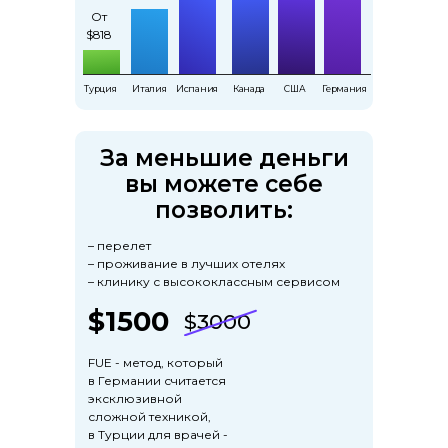
От
От
$818
$818
Турция
Италия
Испания
Канада
США
Германия
Турция
Италия
Испания
Канада
США
Германия
За меньшие деньги
вы можете себе
позволить:
– перелет
– проживание в лучших отелях
– клинику с высококлассным сервисом
$1500
$3000
FUE - метод, который
в Германии считается
эксклюзивной
сложной техникой,
в Турции для врачей -