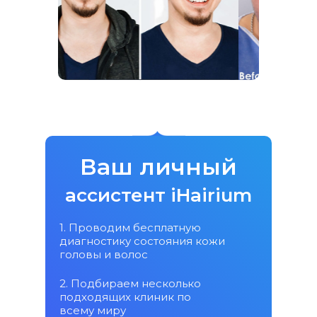
Ваш личный
ассистент iHairium
1. Проводим бесплатную
диагностику состояния кожи
головы и волос
2. Подбираем несколько
подходящих клиник по
всему миру